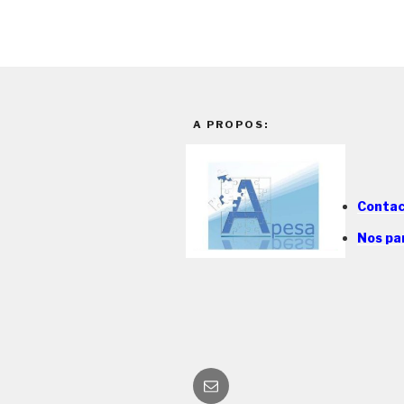
A PROPOS:
Conta
Nos pa
E-
mail