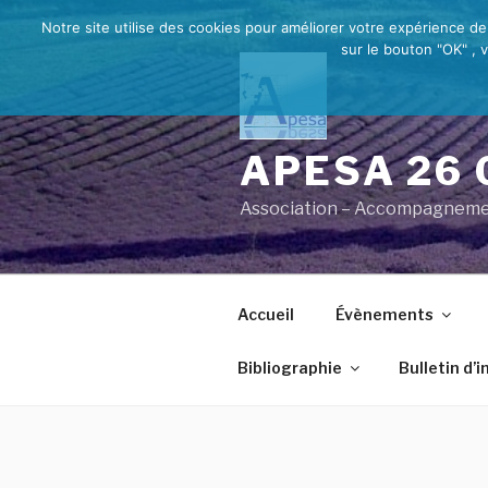
Aller
Notre site utilise des cookies pour améliorer votre expérience d
au
sur le bouton "OK" , 
contenu
principal
APESA 26 
Association – Accompagnement
Accueil
Évènements
Bibliographie
Bulletin d’