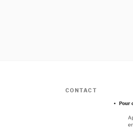
CONTACT
Pour 
Ap
en